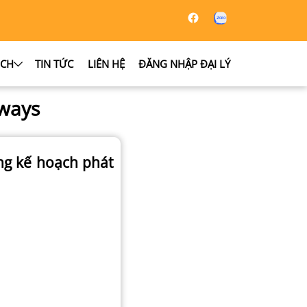
ỊCH
TIN TỨC
LIÊN HỆ
ĐĂNG NHẬP ĐẠI LÝ
rways
ng kế hoạch phát