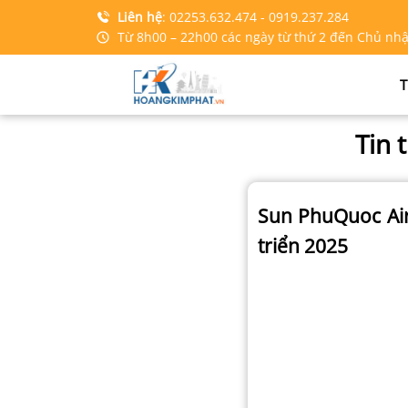
Liên hệ
:
02253.632.474
- 0919.237.284
Từ 8h00 – 22h00 các ngày từ thứ 2 đến Chủ nhậ
T
Tin 
Sun PhuQuoc Air
triển 2025