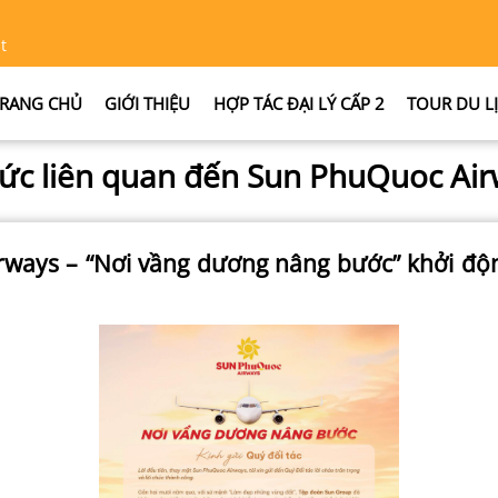
t
RANG CHỦ
GIỚI THIỆU
HỢP TÁC ĐẠI LÝ CẤP 2
TOUR DU L
tức liên quan đến Sun PhuQuoc Ai
ways – “Nơi vầng dương nâng bước” khởi độ