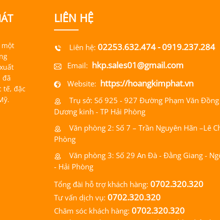
LIÊN HỆ
HÁT
 một
02253.632.474
- 0919.237.284
Liên hệ:
òng
hkp.sales01@gmail.com
Email:
 xuất
i đã
https://hoangkimphat.vn
Website:
 tế, đặc
Mỹ.
Trụ sở: Số 925 - 927 Đường Phạm Văn Đồng
Dương kinh - TP Hải Phòng
Văn phòng 2: Số 7 – Trần Nguyên Hãn –Lê Ch
Phòng
Văn phòng 3: Số 29 An Đà - Đằng Giang - N
- Hải Phòng
0702.320.320
Tổng đài hỗ trợ khách hàng:
0702.320.320
Tư vấn dịch vụ:
0702.320.320
Chăm sóc khách hàng: