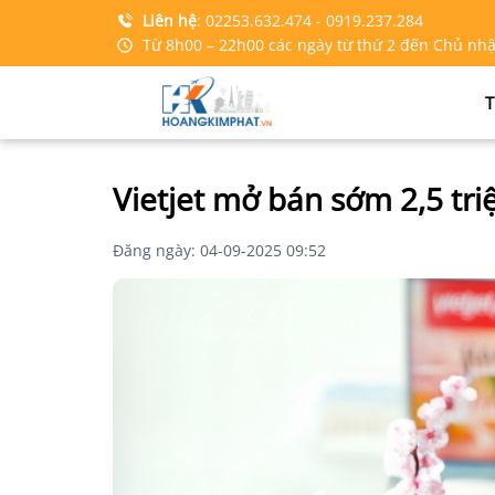
Liên hệ
:
02253.632.474
- 0919.237.284
Từ 8h00 – 22h00 các ngày từ thứ 2 đến Chủ nhậ
T
Vietjet mở bán sớm 2,5 triê
Đăng ngày: 04-09-2025 09:52