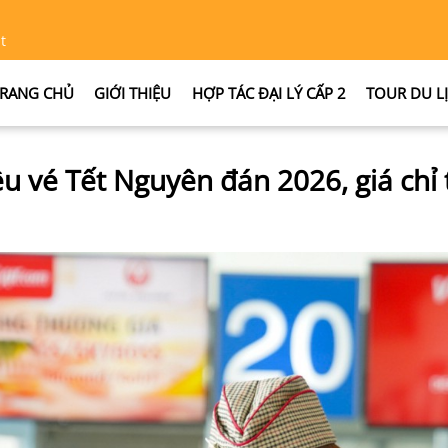
t
RANG CHỦ
GIỚI THIỆU
HỢP TÁC ĐẠI LÝ CẤP 2
TOUR DU L
̣u vé Tết Nguyên đán 2026, giá chi